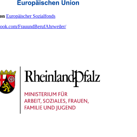
ion
Europäischer Sozialfonds
book.com/FrauundBerufAhrweiler/