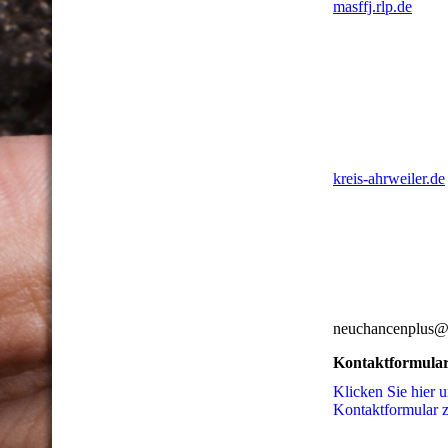
masffj.rlp.de
kreis-ahrweiler.de
neuchancenplus@g
Kontaktformula
Klicken Sie hier 
Kon­takt­for­mu­la