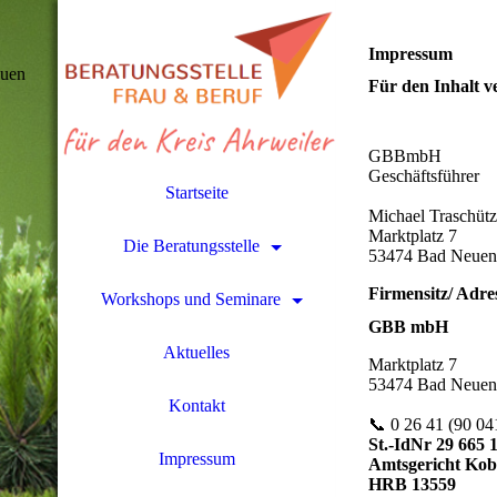
Impressum
uen
Für den Inhalt v
GBBmbH
Geschäftsführer
Startseite
Michael Traschüt
Marktplatz 7
Die Beratungsstelle
53474 Bad Neuen
Firmensitz/ Adr
Workshops und Seminare
GBB mbH
Aktuelles
Marktplatz 7
53474 Bad Neuen
Kontakt
📞 0 26 41 (90 04
St.-IdNr 29 665 
Impressum
Amtsgericht Kob
HRB 13559