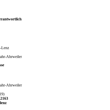
erantwortlich
z-Lenz
ahr-Ahrweiler
esse
ahr-Ahrweiler
19)
12163
lenz