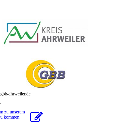
bb-ahrweiler.de
r
um zu unserem
r zu kommen