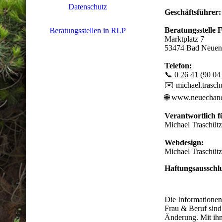
Datenschutz
Geschäftsführer
Beratungsstelle 
Beratungsstellen in RLP
Marktplatz 7
53474 Bad Neuen
Telefon:
📞 0 26 41 (90 04
✉️ michael.trasch
🌐 www.neuechanc
Verantwortlich f
Michael Traschüt
Webdesign:
Michael Traschüt
Haftungsausschl
Die Informationen
Frau & Beruf sind
Änderung. Mit ihn